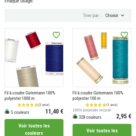
chaque usage.

Trier par :
Choisir
favorite_border
favorite_border
Fil à coudre Gütermann 100%
Fil à coudre Gütermann 100%
polyester 1000 m
polyester 100 m
11,40 €
100% polyester recyclé
5 couleurs
2,95 €
Prix
328 couleurs
Prix
Voir toutes les
Voir toutes les
couleurs