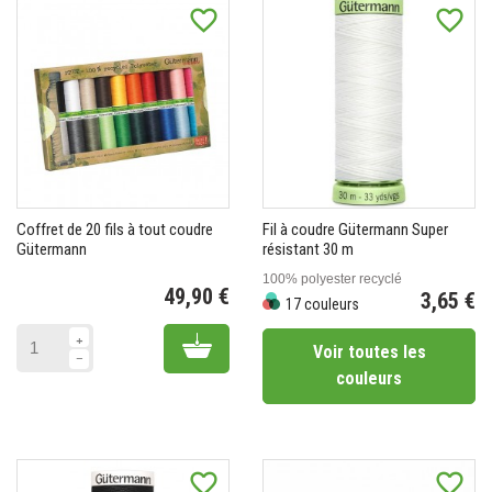
favorite_border
favorite_border
Coffret de 20 fils à tout coudre
Fil à coudre Gütermann Super
(5 avis)
Gütermann
résistant 30 m
100% polyester recyclé
49,90 €
3,65 €
17 couleurs
Prix
Prix
Add to cart
Voir toutes les
couleurs
favorite_border
favorite_border