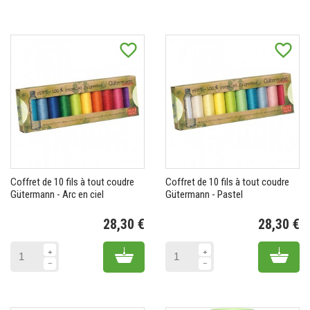
favorite_border
favorite_border
Coffret de 10 fils à tout coudre
Coffret de 10 fils à tout coudre
Gütermann - Arc en ciel
Gütermann - Pastel
28,30 €
28,30 €
Prix
Pr
Add to cart
Add 