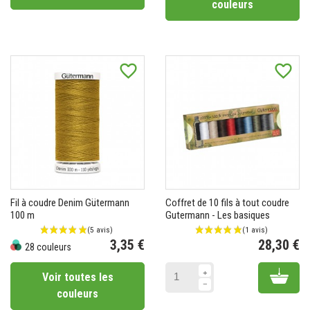
couleurs
favorite_border
favorite_border
Fil à coudre Denim Gütermann
Coffret de 10 fils à tout coudre
100 m
Gutermann - Les basiques
3,35 €
28,30 €
28 couleurs
Prix
Pr
Add 
Voir toutes les
(2 avis)
couleurs