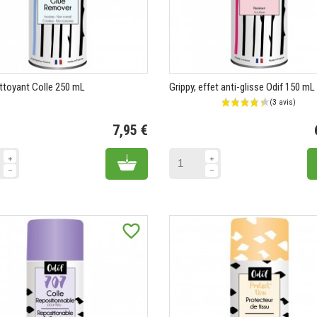
ttoyant Colle 250 mL
Grippy, effet anti-glisse Odif 150 mL
7,95 €
Prix
Add to cart
favorite_border