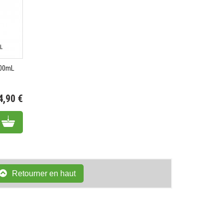
500mL
4,90 €
Prix
Add to cart
Retourner en haut