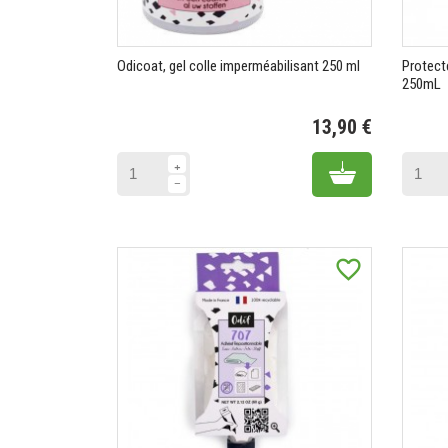
Odicoat, gel colle imperméabilisant 250 ml
Protect
250mL
13,90 €
Prix
Add to cart
favorite_border