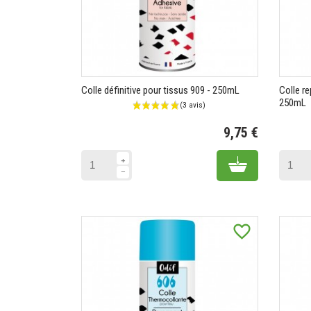
Colle définitive pour tissus 909 - 250mL
Colle re
(2 
250mL
9,75 €
Prix
Add to cart
favorite_border