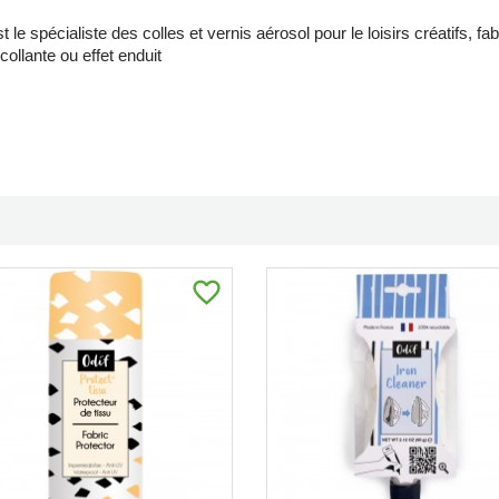
t le spécialiste des colles et vernis aérosol pour le loisirs créatifs, f
ollante ou effet enduit
favorite_border