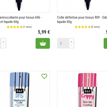
hermocollante pour tissus 606 -
Colle définitive pour tissus 909 - O
et liquide 60g
liquide 60g
5,99 €
Prix
Add to cart
favorite_border