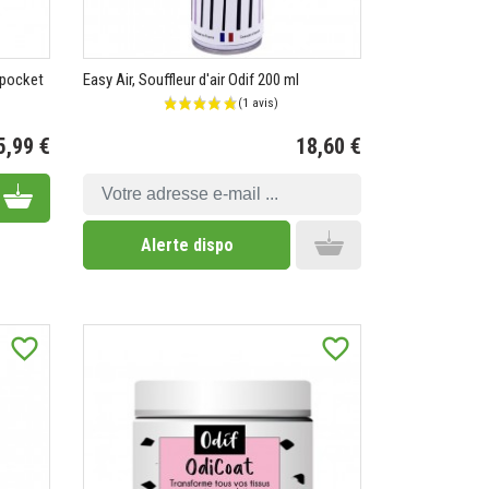
dipocket
Easy Air, Souffleur d'air Odif 200 ml
5,99 €
18,60 €
Prix
Prix
Add to cart
Add to cart
Alerte dispo
favorite_border
favorite_border