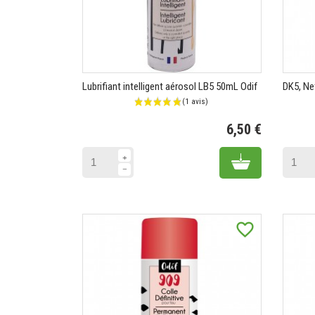
Lubrifiant intelligent aérosol LB5 50mL Odif
DK5, Ne
6,50 €
Prix
Add to cart
favorite_border