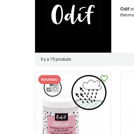
Odif
es
thermoc
Il y a 19 produits
favorite_border
NOUVEAU