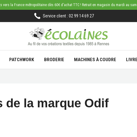
rts vers la France métropolitaine dès 60€ d'achat TTC ! Retrait en magasin du mardi au sa
Service client : 02 99 14 69 27
PATCHWORK
BRODERIE
MACHINES À COUDRE
LIVR
s de la marque Odif