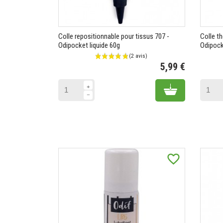
Colle repositionnable pour tissus 707 -
Colle t
Odipocket liquide 60g
Odipock
5,99 €
Prix
Add to cart
favorite_border