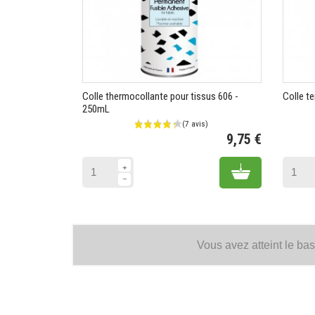
Colle thermocollante pour tissus 606 -
Colle t
250mL
9,75 €
Prix
Add to cart
Vous avez atteint le bas