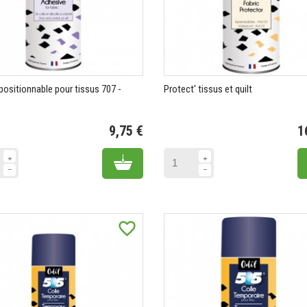
positionnable pour tissus 707 -
Protect' tissus et quilt
avis)
9,75 €
1
Prix
Add to cart
favorite_border