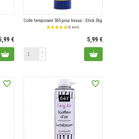
Colle temporaire 505 pour tissus - Stick 36g
5,99 €
5,99 €
Prix
Prix
Add to cart
Add to cart
favorite_border
favorite_border