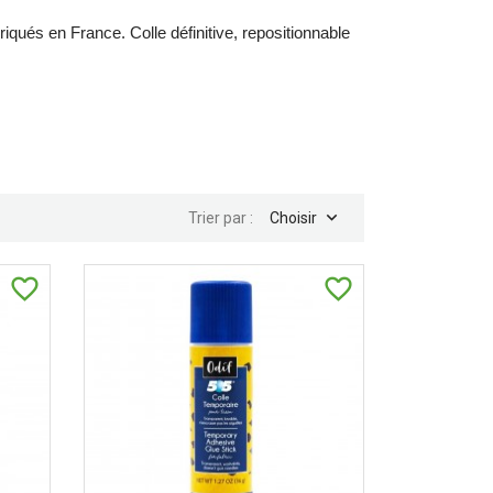
abriqués en France. Colle définitive, repositionnable

Trier par :
Choisir
favorite_border
favorite_border