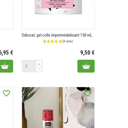
Odicoat, gel colle imperméabilisant 150 mL
6,95 €
9,50 €
Prix
Prix
Add to cart
Add to cart
favorite_border
favorite_border