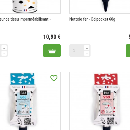
eur de tissu imperméabilisant -
Nettoie fer - Odipocket 60g
10,90 €
Prix
Add to cart
favorite_border