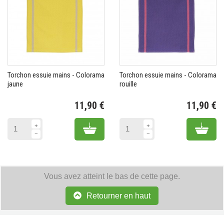
Torchon essuie mains - Colorama
Torchon essuie mains - Colorama
jaune
rouille
11,90 €
11,90 €
Prix
Pr
Add to cart
Add 
Vous avez atteint le bas de cette page.
Retourner en haut