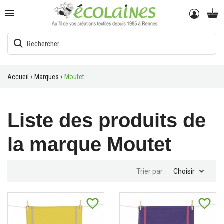

Accueil
Marques
Moutet
Liste des produits de
la marque Moutet

Trier par :
Choisir
favorite_border
favorite_border