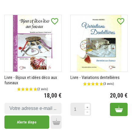
Add to cart
favorite_border
favorite_border
Livre - Bijoux et idées déco aux
Livre - Variations dentellières
fuseaux
18,00 €
20,00 €
Prix
Pr
Add 
Alerte dispo
Add to cart