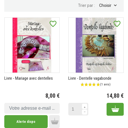

Trier par :
Choisir
favorite_border
favorite_border
Livre - Mariage avec dentelles
Livre - Dentelle vagabonde
8,00 €
14,80 €
Prix
Pr
Add 
Alerte dispo