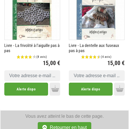
Livre - La frivolité à l'aiguille pas à
Livre - La dentelle aux fuseaux
pas
pas à pas
15,00 €
15,00 €
Prix
Pr
Alerte dispo
Alerte dispo
Add to cart
Add 
Vous avez atteint le bas de cette page.
Retourner en haut