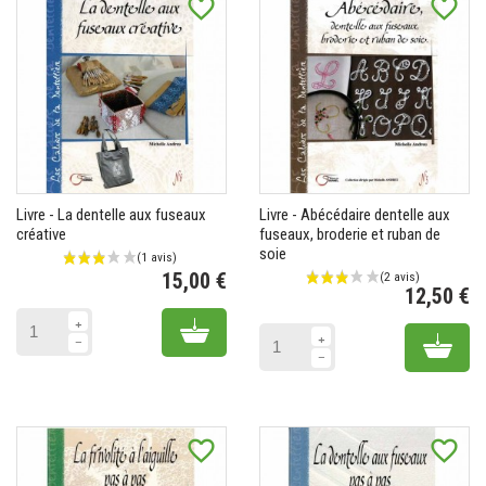
favorite_border
favorite_border
(2 avis)
Livre - La dentelle aux fuseaux
Livre - Abécédaire dentelle aux
créative
fuseaux, broderie et ruban de
soie
15,00 €
12,50 €
Prix
Pr
Add to cart
Add 
favorite_border
favorite_border