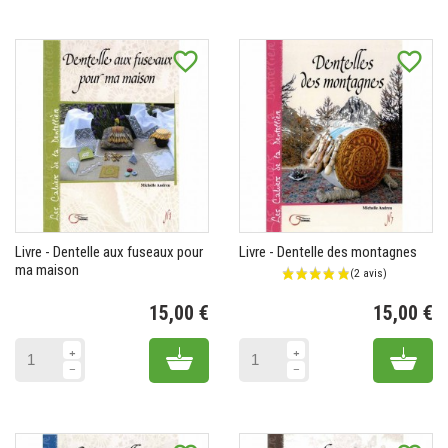
favorite_border
favorite_border
Livre - Dentelle aux fuseaux pour
Livre - Dentelle des montagnes
ma maison
15,00 €
15,00 €
Prix
Pr
Add to cart
Add 