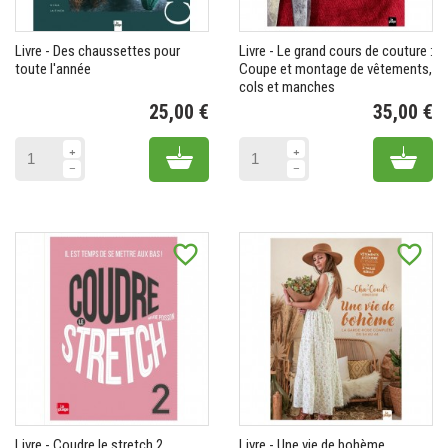
Livre - Des chaussettes pour
Livre - Le grand cours de couture :
toute l'année
Coupe et montage de vêtements,
cols et manches
25,00 €
35,00 €
Prix
Pr
Add to cart
Add 
favorite_border
favorite_border
Livre - Coudre le stretch 2
Livre - Une vie de bohème