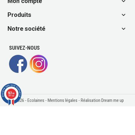
Mon compte

Produits

Notre société

SUIVEZ-NOUS
9.7
/10
11817 avis
© 2026 - Ecolaines -
Mentions légales
- Réalisation Dream me up