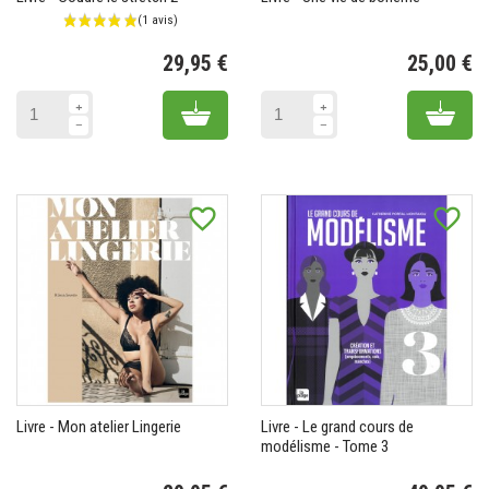
29,95 €
25,00 €
Prix
Pr
Add to cart
Add 
favorite_border
favorite_border
Livre - Mon atelier Lingerie
Livre - Le grand cours de
modélisme - Tome 3