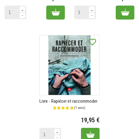
Prix
Pr
Add to cart
Add 
favorite_border
Livre - Rapiécer et raccommoder
19,95 €
Prix
Add to cart