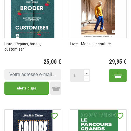
Livre - Réparer, broder,
Livre - Monsieur couture
customiser
25,00 €
29,95 €
Prix
Pr
Add 
Alerte dispo
Add to cart
favorite_border
favorite_border