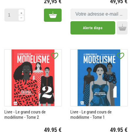
29,95 €
49,95 €
Prix
Pr
Add to cart
Alerte dispo
Add 
favorite_border
favorite_border
Livre - Le grand cours de
Livre - Le grand cours de
modélisme - Tome 2
modélisme - Tome 1
49,95 €
49,95 €