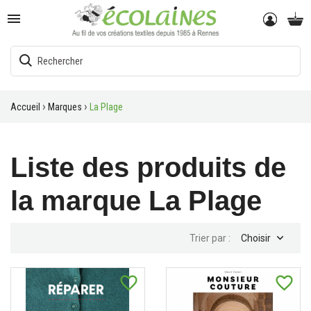

Accueil
Marques
La Plage
Liste des produits de
la marque La Plage

Trier par :
Choisir
favorite_border
favorite_border