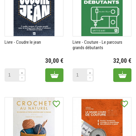
Livre - Coudre le jean
Livre - Couture - Le parcours
grands débutants
30,00 €
32,00 €
Prix
Pr
Add to cart
Add 
favorite_border
favorite_border