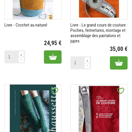
Livre - Crochet au naturel
Livre - Le grand cours de couture :
Poches, fermetures, montage et
assemblage des pantalons et
jupes
24,95 €
Prix
35,00 €
Pr
Add to cart
Add 
favorite_border
favorite_border