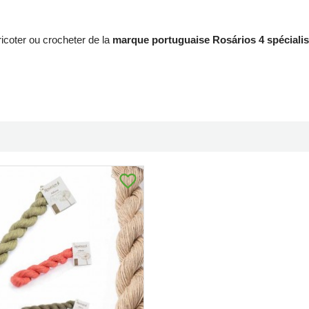
tricoter ou crocheter de la
marque portuguaise Rosários 4 spécialisée
favorite_border