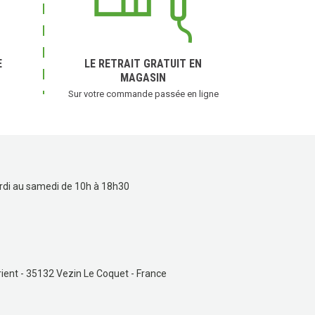
E
LE RETRAIT GRATUIT EN
MAGASIN
Sur votre commande passée en ligne
(3 avis)
rdi au samedi de 10h à 18h30
ient - 35132 Vezin Le Coquet - France