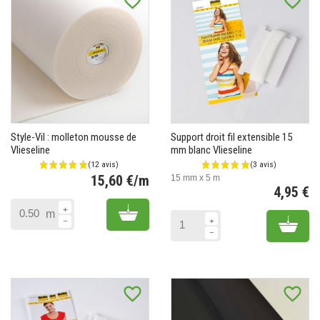
favorite_border
favorite_border
(2 avis)
Style-Vil : molleton mousse de
Support droit fil extensible 15
Vlieseline
mm blanc Vlieseline
15,60 €/m
15 mm x 5 m
4,95 €
Prix
Pr
Add to cart
m
Add 
favorite_border
favorite_border