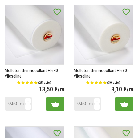
favorite_border
favorite_border
Molleton thermocollant H 640
Molleton thermocollant H 630
Vlieseline
Vlieseline
13,50 €/m
8,10 €/m
Prix
Pr
Add to cart
Add 
m
m
favorite_border
favorite_border