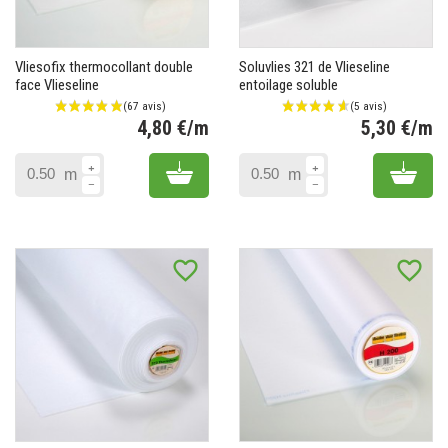
Vliesofix thermocollant double
Soluvlies 321 de Vlieseline
face Vlieseline
entoilage soluble
4,80 €/m
5,30 €/m
Prix
Pr
Add to cart
Add 
m
m
favorite_border
favorite_border