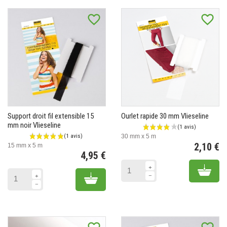
favorite_border
favorite_border
Support droit fil extensible 15
Ourlet rapide 30 mm Vlieseline
mm noir Vlieseline
30 mm x 5 m
2,10 €
15 mm x 5 m
4,95 €
Pr
Prix
Add 
Add to cart