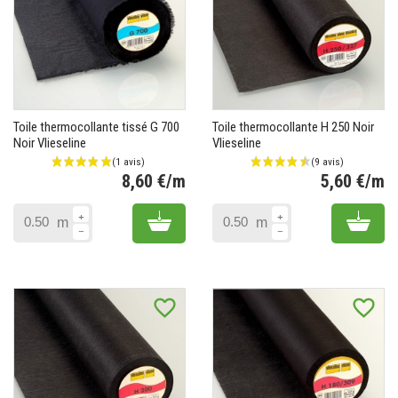
Toile thermocollante tissé G 700
Toile thermocollante H 250 Noir
Noir Vlieseline
Vlieseline
8,60 €/m
5,60 €/m
Prix
Pr
Add to cart
Add 
m
m
favorite_border
favorite_border