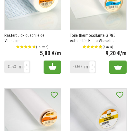
Rasterquick quadrillé de
Toile thermocollante G 785
Vlieseline
extensible Blanc Vlieseline
5,80 €/m
9,20 €/m
Prix
Pr
Add to cart
Add 
m
m
(14 avis)
favorite_border
favorite_border