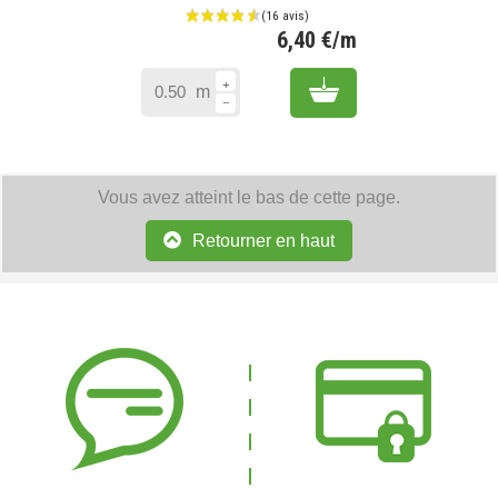
6,40 €/m
Prix
Add to cart
m
Vous avez atteint le bas de cette page.
Retourner en haut
(40 avis)