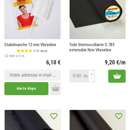
Stabilmanche 12 mm Vlieseline
Toile thermocollante G 785
extensible Noir Vlieseline
12 mm x 5 m
6,10 €
9,20 €/m
Prix
Pr
Add 
m
Alerte dispo
Add to cart
favorite_border
favorite_border