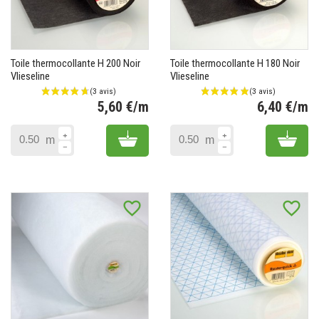
(1 avis)
Toile thermocollante H 200 Noir
Toile thermocollante H 180 Noir
Vlieseline
Vlieseline
5,60 €/m
6,40 €/m
Prix
Pr
Add to cart
Add 
m
m
favorite_border
favorite_border