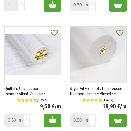
Add to cart
Add 
m
(1 avis)
favorite_border
favorite_border
Quilter's Grid support
Style-Vil Fix : molleton mousse
thermocollant Vlieseline
thermocollant de Vlieseline
9,50 €/m
18,90 €/m
Prix
Pr
Add to cart
Add 
m
m