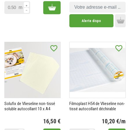
Add to cart
m
Alerte dispo
Add 
favorite_border
favorite_border
Solufix de Vlieseline non-tissé
Filmoplast H54 de Vlieseline non-
soluble autocollant 10 x A4
tissé autocollant déchirable
16,50 €
10,20 €/m
Prix
Pr