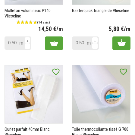
Molleton volumineux P140
Rasterquick triangle de Vlieseline
Vlieseline
14,50 €/m
5,80 €/m
Prix
Pr
Add to cart
Add 
m
m
favorite_border
favorite_border
(12 avis)
Ourlet parfait 40mm Blanc
Toile thermocollante tissé G 700
Vlieseline
Blanc Vlieseline