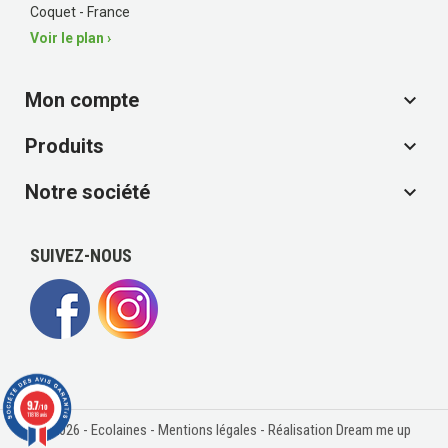
Coquet - France
Voir le plan ›
Mon compte

Produits

Notre société

(19 avis)
SUIVEZ-NOUS
9.7
/10
11818 avis
© 2026 - Ecolaines -
Mentions légales
- Réalisation Dream me up