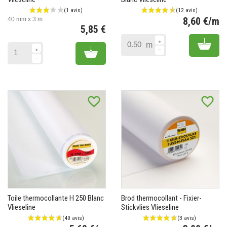
8,60 €/m
40 mm x 3 m
5,85 €
Pr
Prix
Add 
m
Add to cart
favorite_border
favorite_border
Toile thermocollante H 250 Blanc
Brod thermocollant - Fixier-
Vlieseline
Stickvlies Vlieseline