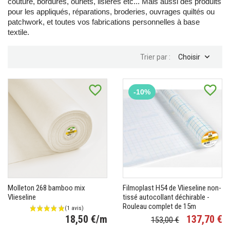
couture, bordures, ourlets, lisières etc... Mais aussi des produits
pour les appliqués, réparations, broderies, ouvrages quiltés ou
patchwork, et toutes vos fabrications personnelles à base
textile.

Trier par :
Choisir
favorite_border
favorite_border
-10%
Molleton 268 bamboo mix
Filmoplast H54 de Vlieseline non-
Vlieseline
tissé autocollant déchirable -
Rouleau complet de 15m
18,50 €/m
137,70 €
Pr
Pr
153,00 €
Prix