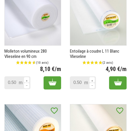
(3 avis)
Molleton volumineux 280
Entoilage à coudre L 11 Blanc
Vlieseline en 90 cm
Vlieseline
8,10 €/m
4,90 €/m
Prix
Pr
Add to cart
Add 
m
m
favorite_border
favorite_border