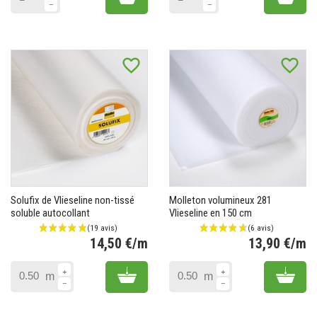
favorite_border
favorite_border
Solufix de Vlieseline non-tissé
Molleton volumineux 281
soluble autocollant
Vlieseline en 150 cm
14,50 €/m
13,90 €/m
(1 avis)
Prix
Pr
Add to cart
Add 
m
m