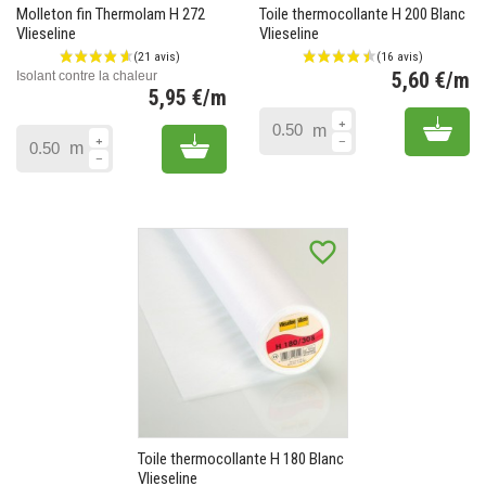
Molleton fin Thermolam H 272
Toile thermocollante H 200 Blanc
Vlieseline
Vlieseline
(1 avis)
5,60 €/m
Isolant contre la chaleur
5,95 €/m
Pr
Prix
Add 
m
Add to cart
m
favorite_border
Toile thermocollante H 180 Blanc
Vlieseline