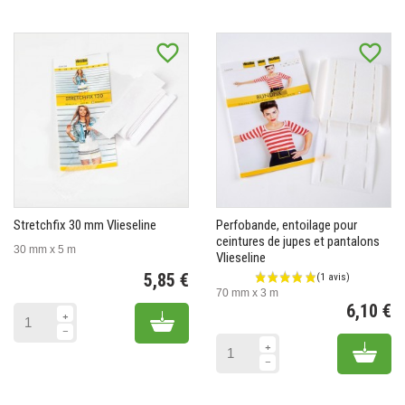
favorite_border
favorite_border
Stretchfix 30 mm Vlieseline
Perfobande, entoilage pour
ceintures de jupes et pantalons
30 mm x 5 m
Vlieseline
5,85 €
70 mm x 3 m
Prix
6,10 €
Add to cart
Pr
Add 