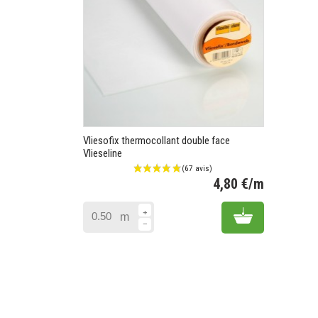
Vliesofix thermocollant double face
Vlieseline
4,80 €/m
Prix
Add to cart
m