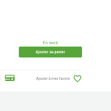
En stock
Ajouter au panier
favorite_border
.
Ajouter à mes favoris