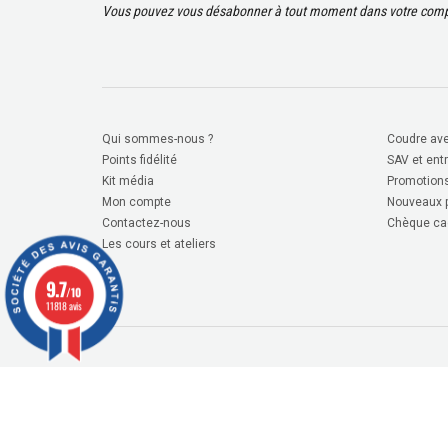
Vous pouvez vous désabonner à tout moment dans votre compt
Qui sommes-nous ?
Coudre ave
Points fidélité
SAV et ent
Kit média
Promotion
Mon compte
Nouveaux p
Contactez-nous
Chèque ca
Les cours et ateliers
9.7
/10
11818 avis
(67