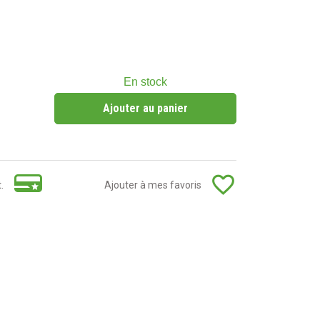
En stock
Ajouter au panier
favorite_border
.
Ajouter à mes favoris